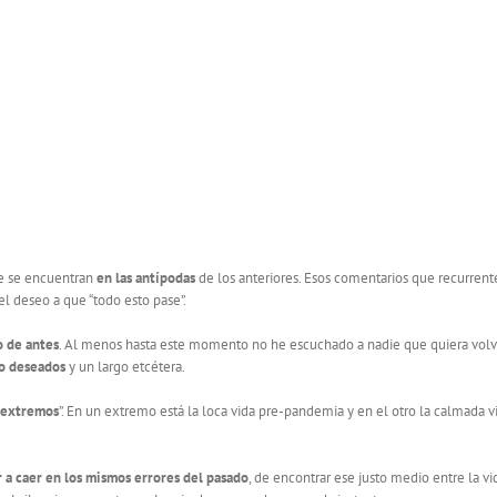
 se encuentran
en las antípodas
de los anteriores. Esos comentarios que recurr
 el deseo a que “todo esto pase”.
o de antes
. Al menos hasta este momento no he escuchado a nadie que quiera vol
 no deseados
y un largo etcétera.
s extremos
”. En un extremo está la loca vida pre-pandemia y en el otro la calmada 
r a caer en los mismos errores del pasado
, de encontrar ese justo medio entre la v