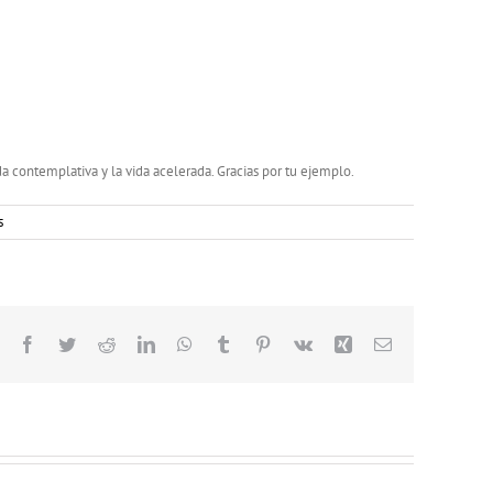
a contemplativa y la vida acelerada. Gracias por tu ejemplo.
s
Facebook
Twitter
Reddit
LinkedIn
WhatsApp
Tumblr
Pinterest
Vk
Xing
Correo
electrónico