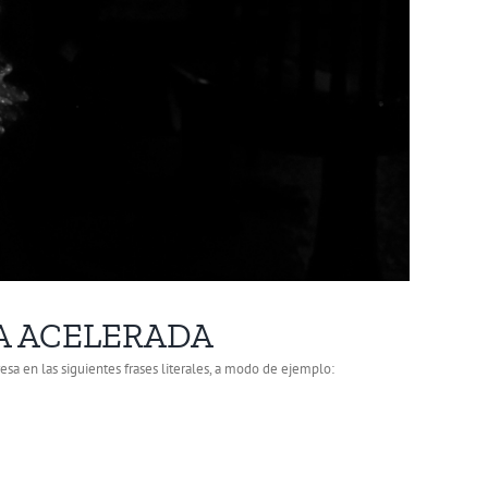
DA ACELERADA
 en las siguientes frases literales, a modo de ejemplo: