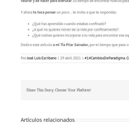
valorar y de hacer para disfrutar
. Es tiempo de encontrar huecos para 
Y ahora
te toca pensar
un poco… te invito a que te respondas:
¿Qué has aprendido cuando estabas confinado?
¿A qué no quieres volver de la vida pre-confinamiento?
¿Qué rutinas quieres incorporar a tu vida para encontrar ese eq
Dedico este artículo
a mi Tía Pilar Salvador,
por el tiempo que paso con
Por
José Luis Escribano
|
29 abril 2021
|
#14CambiosDeParadigma
,
C
Share This Story, Choose Your Platform!
Artículos relacionados