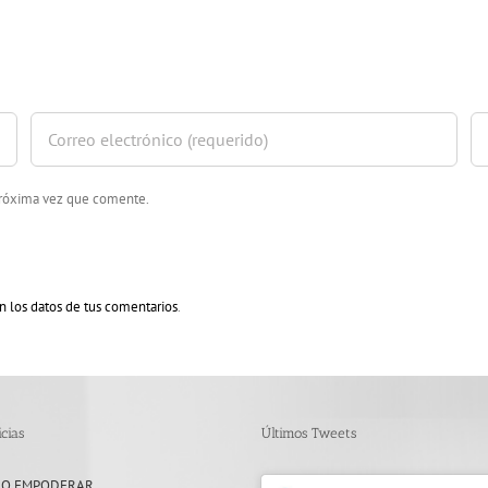
 próxima vez que comente.
 los datos de tus comentarios
.
cias
Últimos Tweets
 O EMPODERAR