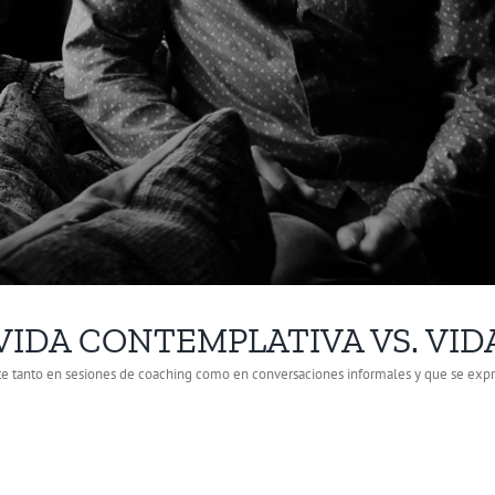
A: VIDA CONTEMPLATIVA VS. VI
tanto en sesiones de coaching como en conversaciones informales y que se expresa