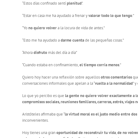
“Estos días confinado sentí
plenitud
”.
“Estar en casa me ha ayudado a frenar y
valorar todo lo que tengo
.”
“Yo
no quiero volver
a la locura de vida de antes.”
“Esto me ha ayudado a
darme cuenta
de las pequeñas cosas.”
“Ahora
disfruto
más del día a día”
“Cuando estaba en confinamiento,
el tiempo corría menos
.”
Quiero hoy hacer una reflexión sobre aquellos
otros comentarios
que
conversaciones informales que apelan a la “
vuelta a la normalidad
” y
Lo que yo percibo es que
la gente no quiere volver exactamente a l
compromisos sociales, reuniones familiares, carreras, estrés, viajes
Aristóteles afirmaba que “
la virtud moral es el justo medio entre do
inconvenientes.
Hoy tienes una gran
oportunidad de reconstruir tu vida
,
de no volve