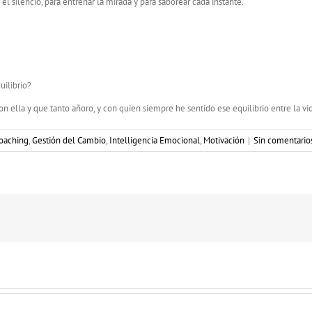
el silencio, para entrenar la mirada y para saborear cada instante.
uilibrio?
 ella y que tanto añoro, y con quien siempre he sentido ese equilibrio entre la vid
oaching
,
Gestión del Cambio
,
Intelligencia Emocional
,
Motivación
|
Sin comentario