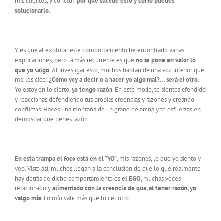
mis clientes, y concluir
por qué sucede esto y cómo puedes
solucionarlo
.
Y es que al explorar este comportamiento he encontrado varias
explicaciones, pero la más recurrente es que
no se pone en valor lo
que yo valgo
. Al investigar esto, muchos hablan de una voz interior que
me les dice:
¿Cómo voy a decir o a hacer yo algo mal?… será el otro
.
Yo estoy en lo cierto,
yo tengo razón
. En este modo, te sientes ofendido
y reaccionas defendiendo tus propias creencias y razones y creando
conflictos. Haces una montaña de un grano de arena y te esfuerzas en
demostrar que tienes razón.
En esta trampa el foco está en el “YO”
, mis razones, lo que yo siento y
veo. Visto así, muchos llegan a la conclusión de que lo que realmente
hay detrás de dicho comportamiento es
el EGO
, muchas veces
relacionado y
alimentado con la creencia de que, al tener razón, yo
valgo más
. Lo mío vale más que lo del otro.