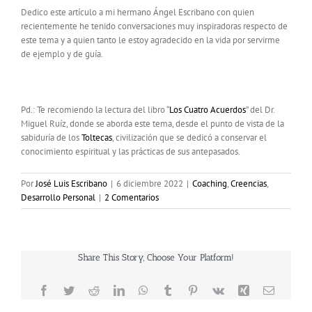
Dedico este artículo a mi hermano Ángel Escribano con quien
recientemente he tenido conversaciones muy inspiradoras respecto de
este tema y a quien tanto le estoy agradecido en la vida por servirme
de ejemplo y de guía.
Pd.: Te recomiendo la lectura del libro “
Los Cuatro Acuerdos
” del Dr.
Miguel Ruíz, donde se aborda este tema, desde el punto de vista de la
sabiduría de los
Toltecas
, civilización que se dedicó a conservar el
conocimiento espiritual y las prácticas de sus antepasados.
Por
José Luis Escribano
|
6 diciembre 2022
|
Coaching
,
Creencias
,
Desarrollo Personal
|
2 Comentarios
Share This Story, Choose Your Platform!
Facebook
Twitter
Reddit
LinkedIn
WhatsApp
Tumblr
Pinterest
Vk
Xing
Correo
electrón