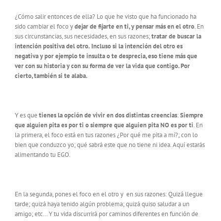
¿Cómo salir entonces de ella? Lo que he visto que ha funcionado ha
sido cambiar el foco y
dejar de fijarte en ti, y pensar más en el otro
. En
sus circunstancias, sus necesidades, en sus razones;
tratar de buscar la
intención positiva del otro.
Incluso si la intención del otro es
negativa y por ejemplo te insulta o te desprecia, eso tiene más que
ver con su historia y con su forma de ver la vida que contigo. Por
cierto, también si te alaba.
Y es que
tienes la opción de vivir en dos distintas creencias
:
Siempre
que alguien pita es por ti o siempre que alguien pita NO es por ti
. En
la primera, el foco está en tus razones ¿Por qué me pita a mí?; con lo
bien que conduzco yo; qué sabrá este que no tiene ni idea. Aquí estarás
alimentando tu EGO.
En la segunda, pones el foco en el otro y en sus razones: Quizá llegue
tarde; quizá haya tenido algún problema; quizá quiso saludar a un
amigo; etc… Y tu vida discurrirá por caminos diferentes en función de