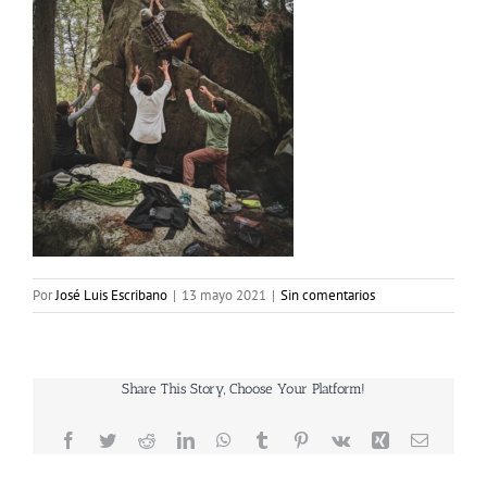
Por
José Luis Escribano
|
13 mayo 2021
|
Sin comentarios
Share This Story, Choose Your Platform!
Facebook
Twitter
Reddit
LinkedIn
WhatsApp
Tumblr
Pinterest
Vk
Xing
Correo
electrón