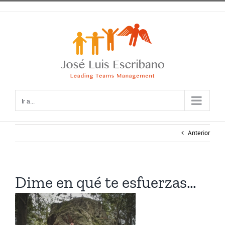
Saltar
al
contenido
Ir a...
Anterior
Dime en qué te esfuerzas…