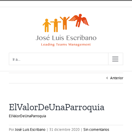
Saltar
al
contenido
Ir a...
Anterior
ElValorDeUnaParroquia
ElValorDeUnaParroquia
Por
José Luis Escribano
|
31 diciembre 2020
|
Sin comentarios