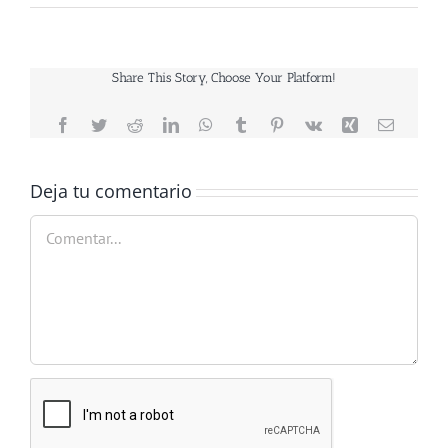
Share This Story, Choose Your Platform!
Facebook
Twitter
Reddit
LinkedIn
WhatsApp
Tumblr
Pinterest
Vk
Xing
Correo
electrón
Deja tu comentario
Comentar