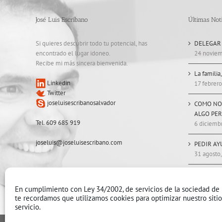
José Luis Escribano
Últimas Noti
Si quieres descubrir todo tu potencial, has
DELEGAR
encontrado el lugar idoneo.
24 noviem
Recibe mi más sincera bienvenida.
La familia
Linkedin
17 febrero
Twitter
joseluisescribanosalvador
COMO NO
ALGO PE
Tel. 609 685 919
6 diciemb
joseluis@joseluisescribano.com
PEDIR AY
31 agosto
ESTAR, S
11 mayo, 
En cumplimiento con Ley 34/2002, de servicios de la sociedad de 
te recordamos que utilizamos cookies para optimizar nuestro siti
servicio.