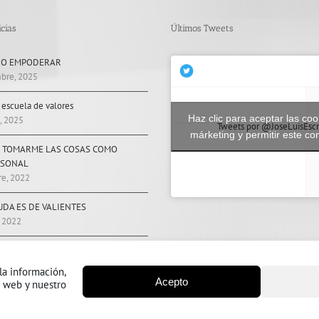
cias
Últimos Tweets
 O EMPODERAR
bre, 2025
, escuela de valores
Haz clic para aceptar las coo
, 2025
Tweets por @JoseLuisEscr
márketing y permitir este co
 TOMARME LAS COSAS COMO
RSONAL
re, 2022
UDA ES DE VALIENTES
, 2022
ENCILLAMENTE.
2022
la información,
Acepto
o web y nuestro