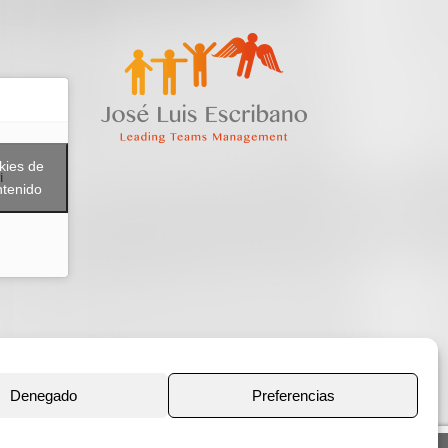
kies de
i
ntenido
Denegado
Preferencias