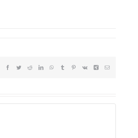
Facebook
Twitter
Reddit
LinkedIn
WhatsApp
Tumblr
Pinterest
Vk
Xing
Correo
electrónico