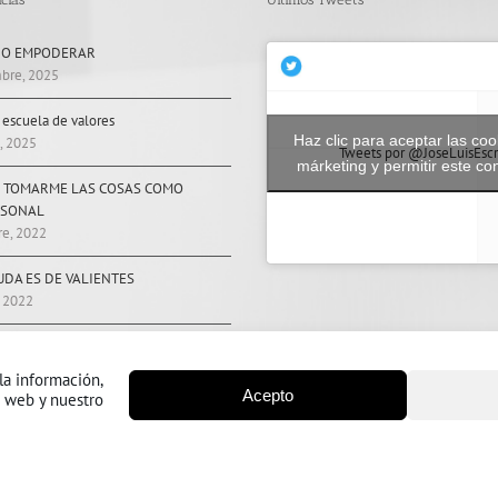
 O EMPODERAR
bre, 2025
, escuela de valores
Haz clic para aceptar las coo
, 2025
Tweets por @JoseLuisEscr
márketing y permitir este co
 TOMARME LAS COSAS COMO
RSONAL
re, 2022
UDA ES DE VALIENTES
, 2022
ENCILLAMENTE.
2022
la información,
Acepto
o web y nuestro