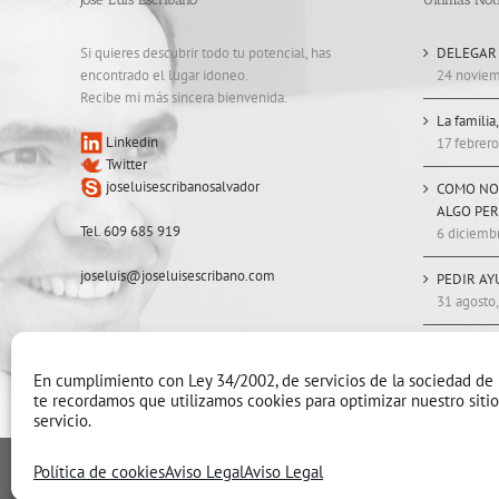
Si quieres descubrir todo tu potencial, has
DELEGAR
encontrado el lugar idoneo.
24 noviem
Recibe mi más sincera bienvenida.
La familia
Linkedin
17 febrero
Twitter
joseluisescribanosalvador
COMO NO
ALGO PE
Tel. 609 685 919
6 diciemb
joseluis@joseluisescribano.com
PEDIR AY
31 agosto
ESTAR, S
11 mayo, 
En cumplimiento con Ley 34/2002, de servicios de la sociedad de 
te recordamos que utilizamos cookies para optimizar nuestro siti
servicio.
Aviso Legal
I
Política de Cookies
I
Contacto
Política de cookies
Aviso Legal
Aviso Legal
Copyright 2014 Todos los derechos reservados
Báltico Estudio