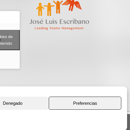
kies de
i
ntenido
Denegado
Preferencias