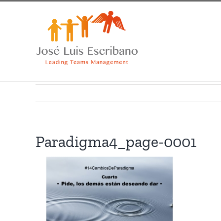
Saltar
al
contenido
Paradigma4_page-0001