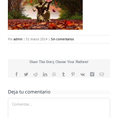
Por
admin
|
31 marzo 2014
|
Sin comentarios
Share This Story, Choose Your Platform!
Facebook
Twitter
Reddit
LinkedIn
WhatsApp
Tumblr
Pinterest
Vk
Xing
Correo
electrón
Deja tu comentario
Comentar