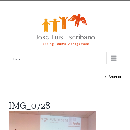
Saltar
al
contenido
Ir a...
Anterior
IMG_0728