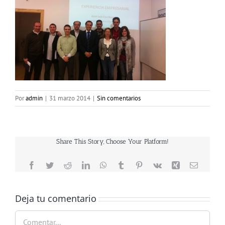
Por
admin
|
31 marzo 2014
|
Sin comentarios
Share This Story, Choose Your Platform!
Facebook
Twitter
Reddit
LinkedIn
WhatsApp
Tumblr
Pinterest
Vk
Xing
Correo
electrón
Deja tu comentario
Comentar