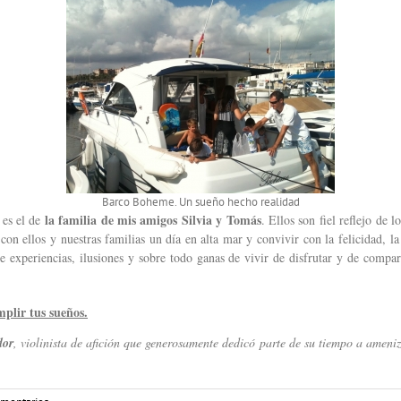
Barco Boheme. Un sueño hecho realidad
la familia de mis amigos Silvia y Tomás
 es el de
. Ellos son fiel reflejo de
 con ellos y nuestras familias un día en alta mar y convivir con la felicidad, 
 experiencias, ilusiones y sobre todo ganas de vivir de disfrutar y de compa
plir tus sueños.
dor
, violinista de afición que generosamente dedicó parte de su tiempo a ameniza