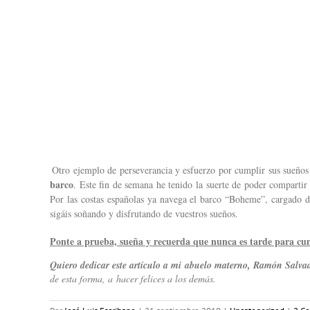
Otro ejemplo de perseverancia y esfuerzo por cumplir sus sueños
barco
. Este fin de semana he tenido la suerte de poder compartir
Por las costas españolas ya navega el barco “Boheme”, cargado de
sigáis soñando y disfrutando de vuestros sueños.
Ponte a prueba, sueña y recuerda que nunca es tarde para cum
Quiero dedicar este artículo a mi abuelo materno, Ramón Salva
de esta forma, a hacer felices a los demás.