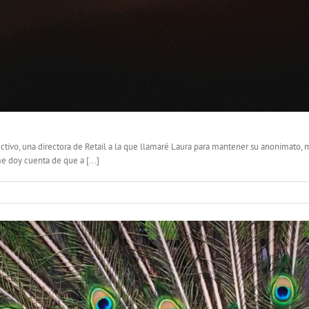
vo, una directora de Retail a la que llamaré Laura para mantener su anonimato, me 
e doy cuenta de que a [...]