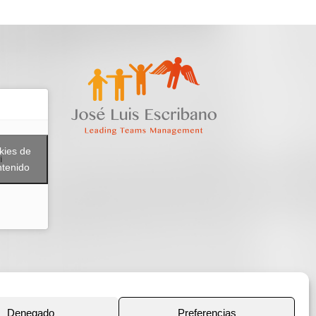
kies de
i
ntenido
Denegado
Preferencias