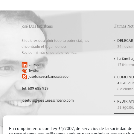
José Luis Escribano
Últimas Noti
Si quieres descubrir todo tu potencial, has
DELEGAR
encontrado el lugar idoneo.
24 noviem
Recibe mi más sincera bienvenida.
La familia
Linkedin
17 febrero
Twitter
joseluisescribanosalvador
COMO NO
ALGO PE
Tel. 609 685 919
6 diciemb
joseluis@joseluisescribano.com
PEDIR AY
31 agosto
ESTAR, S
11 mayo, 
En cumplimiento con Ley 34/2002, de servicios de la sociedad de 
te recordamos que utilizamos cookies para optimizar nuestro siti