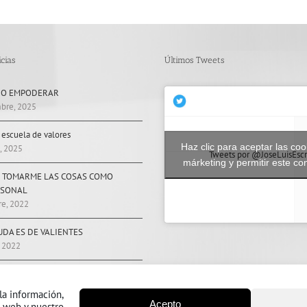
cias
Últimos Tweets
 O EMPODERAR
bre, 2025
, escuela de valores
Haz clic para aceptar las coo
, 2025
Tweets por @JoseLuisEscr
márketing y permitir este co
 TOMARME LAS COSAS COMO
RSONAL
re, 2022
UDA ES DE VALIENTES
, 2022
ENCILLAMENTE.
2022
la información,
Acepto
o web y nuestro