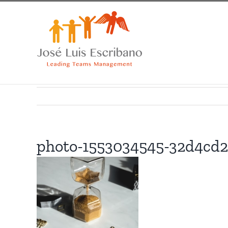
Saltar
al
contenido
photo-1553034545-32d4cd2