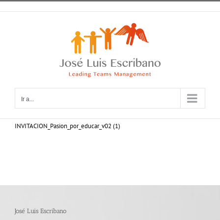
Saltar
al
contenido
Ir a...
INVITACION_Pasion_por_educar_v02 (1)
José Luis Escribano