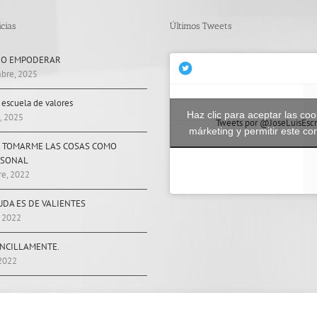
cias
Últimos Tweets
 O EMPODERAR
bre, 2025
, escuela de valores
Haz clic para aceptar las coo
, 2025
Tweets por @JoseLuisEscr
márketing y permitir este co
 TOMARME LAS COSAS COMO
RSONAL
re, 2022
UDA ES DE VALIENTES
, 2022
ENCILLAMENTE.
2022