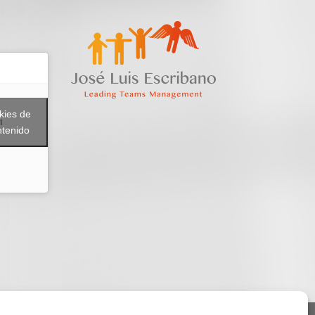
kies de
i
ntenido