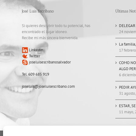
José Luis Escribano
Últimas Noti
Si quieres descubrir todo tu potencial, has
DELEGAR
encontrado el lugar idoneo.
24 noviem
Recibe mi más sincera bienvenida.
La familia
Linkedin
17 febrero
Twitter
joseluisescribanosalvador
COMO NO
ALGO PE
Tel. 609 685 919
6 diciemb
joseluis@joseluisescribano.com
PEDIR AY
31 agosto
ESTAR, S
11 mayo, 